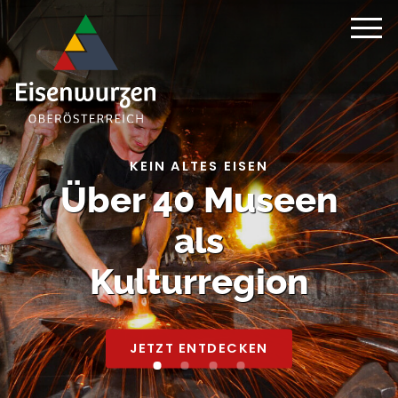
KEIN ALTES EISEN
Über 40 Museen
als
Kulturregion
JETZT ENTDECKEN